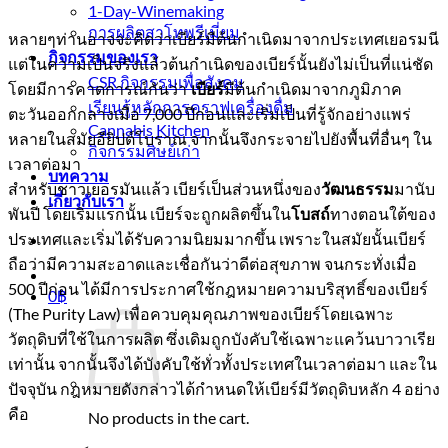
1-Day-Winemaking
การผลิตสาโทพรีเมี่ยม
หลายๆท่านอาจจะคิดว่าเบียร์มีต้นกำเนิดมาจากประเทศเยอรมนี
กิจกรรมของเรา
แต่ในความเป็นจริงแล้วต้นกำเนิดของเบียร์นั้นยังไม่เป็นที่แน่ชัด
CSR กิจกรรมเพื่อสังคม
โดยมีการคาดการณ์กันว่า
มีต้นกำเนิดมาจากภูมิภาค
เบียร์
เรียนรู้หลักการคราฟเครื่องดื่ม
ตะวันออกกลางเมื่อ 7,000 ปีก่อนและเริ่มเป็นที่รู้จักอย่างแพร่
Cannabis Kitchen
หลายในสมัยอียิปต์โบราณ จากนั้นจึงกระจายไปยังพื้นที่อื่นๆ ใน
กิจกรรมศิษย์เก่า
เวลาต่อมา
บทความ
สำหรับชาวเยอรมันแล้ว เบียร์เป็นส่วนหนึ่งของ
มานับ
วัฒนธรรม
เกี่ยวกับเรา
พันปี โดยเริ่มแรกนั้น เบียร์จะถูกผลิตขึ้นใน
ทางตอนใต้ของ
โบสถ์
ประเทศและเริ่มได้รับความนิยมมากขึ้น เพราะในสมัยนั้นเบียร์
ถือว่ามีความสะอาดและเชื่อกันว่าดีต่อสุขภาพ จนกระทั่งเมื่อ
500 ปีก่อน ได้มีการประกาศใช้กฎหมายความบริสุทธิ์ของเบียร์
0
฿
(The Purity Law) เพื่อควบคุมคุณภาพของเบียร์โดยเฉพาะ
วัตถุดิบที่ใช้ในการผลิต ซึ่งเดิมถูกบังคับใช้เฉพาะแคว้นบาวาเรีย
เท่านั้น จากนั้นจึงได้บังคับใช้ทั่วทั้งประเทศในเวลาต่อมา และใน
ปัจจุบัน กฎหมายดังกล่าวได้กำหนดให้เบียร์มีวัตถุดิบหลัก 4 อย่าง
คือ
No products in the cart.