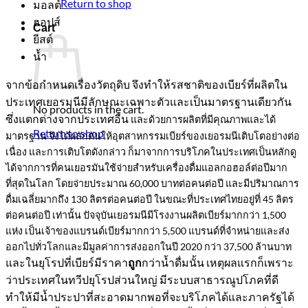
Return to shop
มอลต์
ฮอปส์
Cart
ยีสต์
น้ำ
จากข้อกำหนดเรื่องวัตถุดิบ จึงทำให้รสชาติของเบียร์ที่ผลิตใน
ประเทศเยอรมนีมีลักษณะเฉพาะตัวและเป็นมาตรฐานเดียวกัน
No products in the cart.
ซึ่งแตกต่างจากประเทศอื่น
และด้วยการผลิตที่มีคุณภาพและได้
Return to shop
มาตรฐาน จึงได้ผลักดันให้อุตสาหกรรมเบียร์ของเยอรมนีเติบโตอย่างต่อ
เนื่อง
และการเติบโตดังกล่าว ก็มาจากการบริโภคในประเทศเป็นหลัก
ดู
ได้จากการที่คนเยอรมันใช้จ่ายสำหรับเครื่องดื่มแอลกอฮอล์ต่อปีมาก
ที่สุดในโลก
โดยจ่ายประมาณ 60,000 บาทต่อคนต่อปี และมีปริมาณการ
ดื่มเฉลี่ยมากถึง 130 ลิตรต่อคนต่อปี
ในขณะที่ประเทศไทยอยู่ที่ 45 ลิตร
ต่อคนต่อปี เท่านั้น
ปัจจุบันเยอรมนีมีโรงงานผลิตเบียร์มากกว่า 1,500
แห่ง
เป็นเจ้าของแบรนด์เบียร์มากกว่า 5,500 แบรนด์ที่จำหน่ายและส่ง
ออกไปทั่วโลก
และมีมูลค่าการส่งออกในปี 2020 กว่า 37,500 ล้านบาท
และในยุโรปที่เบียร์มีราคา
กว่าน้ำดื่มนั้น เหตุผลแรกก็เพราะ
ถูก
ว่าประเทศในทวีปยุโรปส่วนใหญ่ มีระบบสาธารณูปโภคที่ดี
ทำให้มีน้ำประปาที่สะอาดมากพอที่จะบริโภคได้และภาครัฐได้