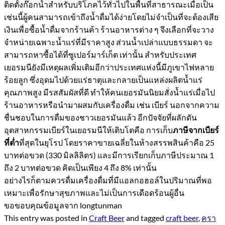
ติดตั้งก๊อกน้ำสำหรับบริโภคไว้ทั่วไปในพื้นที่สาธารณะเมื่อเป็น
เช่นนี้ผู้คนสามารถเข้าถึงน้ำดื่มได้ง่ายโดยไม่จำเป็นที่จะต้องเสีย
เงินเพื่อซื้อน้ำดื่มจากร้านค้า ร้านอาหารต่าง ๆ จึงเลือกที่จะวาง
จำหน่ายเฉพาะน้ำแร่ที่มีราคาสูง ส่วนน้ำเปล่าแบบธรรมดา จะ
สามารถหาซื้อได้ที่ซูเปอร์มาร์เก็ต เท่านั้น สำหรับประเทศ
เยอรมนียังมีเหตุผลเพิ่มเติมอีกว่าประเทศแห่งนี้มีภูเขาไฟหลาย
ร้อยลูก ซึ่งอุดมไปด้วยแร่ธาตุและกลายเป็นแหล่งผลิตน้ำแร่
คุณภาพสูง มีรสสัมผัสที่ดี ทำให้คนเยอรมันนิยมสั่งน้ำแร่เมื่อไป
ร้านอาหารหรือนำมาผสมกับเครื่องดื่ม เช่น เบียร์ นอกจากความ
ชื่นชอบในการดื่มของชาวเยอรมันแล้ว อีกปัจจัยที่ผลักดัน
อุตสาหกรรมเบียร์ในเยอรมนีให้เติบโตคือ การเก็บ
ภาษีจากเบียร์
ที่สุดในยุโรป โดยราคาขายเฉลี่ยในห้างสรรพสินค้าคือ 25
ที่ต่ำ
บาทต่อขวด (330 มิลลิลิตร) และมีการเรียกเก็บภาษีประมาณ 1
ถึง 2 บาทต่อขวด คิดเป็นเพียง 4 ถึง 8% เท่านั้น
อย่างไรก็ตามควรดื่มเครื่องดื่มที่มีแอลกอฮอล์ในปริมาณที่พอ
เหมาะเพื่อรักษาสุขภาพและไม่เป็นการเดือดร้อนผู้อื่น
ขอขอบคุณข้อมูลจาก longtunman
This entry was posted in
Craft Beer
and tagged
craft beer
,
ครา