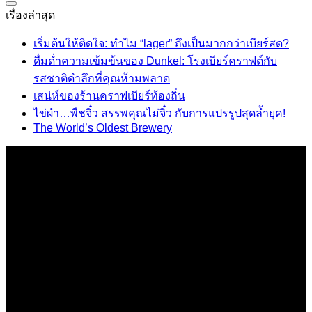
เรื่องล่าสุด
เริ่มต้นให้ติดใจ: ทำไม “lager” ถึงเป็นมากกว่าเบียร์สด?
ดื่มด่ำความเข้มข้นของ Dunkel: โรงเบียร์คราฟต์กับ
รสชาติดำลึกที่คุณห้ามพลาด
เสน่ห์ของร้านคราฟเบียร์ท้องถิ่น
ไข่ผำ…พืชจิ๋ว สรรพคุณไม่จิ๋ว กับการแปรรูปสุดล้ำยุค!
The World’s Oldest Brewery
เกี่ยวกับเรา
Hop Beer House Korat
ที่นี่คือศูนย์รวมข้อมูลเครื่องดื่มคราฟ โดยทีมผู้เชี่ยวชาญมือ
อาชีพ
ที่อยู่ 628 ตำบลในเมือง อำเภอเมือง จังหวัดนครราชสีมา 30000
แผนที่