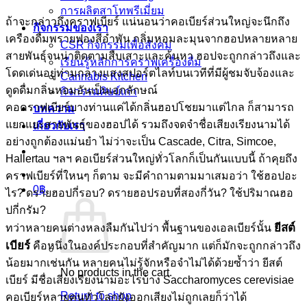
การผลิตสาโทพรีเมี่ยม
ถ้าจะกล่าวถึงคราฟเบียร์ แน่นอนว่าคอเบียร์ส่วนใหญ่จะนึกถึง
กิจกรรมของเรา
เครืองดื่มพรายฟองสีอำพัน กลิ่มหอมละมุนจากฮอปหลายหลาย
CSR กิจกรรมเพื่อสังคม
สายพันธุ์จนน่าติดตามสืบเสาะและค้นหา ฮอปจะถูกกล่าวถึงและ
เรียนรู้หลักการคราฟเครื่องดื่ม
โดดเด่นอยู่ท่ามกลางแสงสปอร์ตไลท์บนเวทีที่มีผู้ชมจับจ้องและ
Cannabis Kitchen
ดูดดื่มกลิ่นหอมอันเป็นเอกลักษณ์
กิจกรรมศิษย์เก่า
คอคราฟเบียร์บางท่านแค่ได้กลิ่นฮอปโชยมาแต่ไกล ก็สามารถ
บทความ
แยกแยะสายพันธุ์ของฮอปได้ รวมถึงจดจำชื่อเสียงเรียงนามได้
เกี่ยวกับเรา
อย่างถูกต้องแม่นยำ ไม่ว่าจะเป็น Cascade, Citra, Simcoe,
Hallertau ฯลฯ คอเบียร์ส่วนใหญ่ทั่วโลกก็เป็นกันแบบนี้ ถ้าคุยถึง
คราฟเบียร์ที่ใหนๆ ก็ตาม จะมีคำถามตามมาเสมอว่า ใช้ฮอปอะ
0
฿
ไร? ดรายฮอปกี่รอบ? ดรายฮอปรอบที่สองกี่วัน? ใช้ปริมาณฮอ
ปกี่กรัม?
ยีสต์
ทว่าหลายคนต่างหลงลืมกันไปว่า พื้นฐานของเอลเบียร์นั้น
เบียร์
คือหนึ่งในองค์ประกอบที่สำคัญมาก แต่ก็มักจะถูกกล่าวถึง
น้อยมากเช่นกัน หลายคนไม่รู้จักหรือจำไม่ได้ด้วยซ้ำว่า ยีสต์
No products in the cart.
เบียร์ มีชื่อเสียงเรียงนามอะไรบ้าง Saccharomyces cerevisiae
Return to shop
คอเบียร์หลายคนทั่วโลกยังออกเสียงไม่ถูกเลยก็ว่าได้