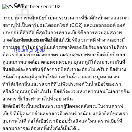
Cart
กระบวนการหมักเบียร์ เป็นกระบวนการที่ยีสต์กินน้ำตาลและเผา
ผลาญให้เป็นคาร์บอนไดออกไซค์ (CO2) และแอลกอฮอล์ องค์
ประกอบที่สำคัญที่สุดในการคราฟเบียร์คือการควบคุมสภาพ
แวดล้อมที่เหมาะสมเพื่อให้ยีสต์เบียร์มีสุขภาพดี ทำงานอย่างมี
No products in the cart.
ความสุข ถ้าไม่อย่างนั้นแล้วรสชาติของเบียร์จะออกมาไม่ดีเท่า
Return to shop
ที่ควร บิวเวอร์จะต้องคอยตรวจสอบสุขภาพของยีสต์เบียร์ คอย
ดูแลสภาพแวดล้อมตลอดจนควบคุมอุณหภูมิให้เหมาะสมกับที่
ยีนสต์แต่ละสายพันธุ์ต้องการ ยีสต์เราจะต้องไม่เครียด ยีสต์บาง
ชนิดถ้าอุณหภูมิสูงเกินไปเค้าจะกินน้ำตาลอย่างมูมมาม จน
ทำให้เกิดกลิ่นและรสชาติที่ไม่พึงประสงค์ในน้ำเบียร์ของเรา
หรือถ้าอุณหภูมิต่ำเกินไป ยีสต์ก็จะง่วงเหงาหาวนอน ไม่อยากกิน
อาหาร ขี้เกียจทำงานไปทั้งอย่างนั้น
ยีสต์เบียร์จึงเป็นเหมือนพระเอกผู้ปิดทองหลังพระในงานคราฟ
เบียร์ ที่มีผู้คนจดจำและกล่าวถึงค่อนข้างน้อย แต่ถ้ายีสต์ของเรา
สุขภาพไม่ดี ต่อให้เบียร์เรามีฮอปชั้นเลิศแค่ใหน คราฟเบียร์ที่
ออกมาอาจจะต้องเททิ้งทั้งถังก็เป็นได้…