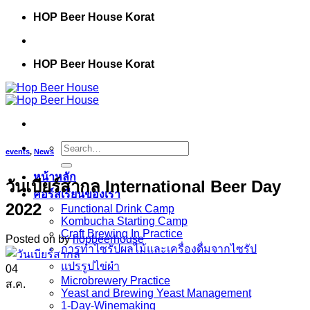
Skip
HOP Beer House Korat
to
content
HOP Beer House Korat
Search
events
,
News
for:
หน้าหลัก
วันเบียร์สากล International Beer Day
คอร์สเรียนของเรา
2022
Functional Drink Camp
Kombucha Starting Camp
Craft Brewing In Practice
Posted on
by
hopbeerhouse
การทำไซรัปผลไม้และเครื่องดื่มจากไซรัป
แปรรูปไข่ผำ
04
Microbrewery Practice
ส.ค.
Yeast and Brewing Yeast Management
1-Day-Winemaking