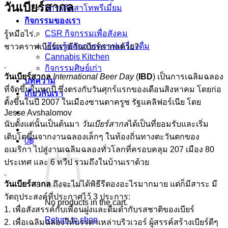
วันเบียร์สากล
การผลิตสาโทพรีเมี่ยม
กิจกรรมของเรา
CSR กิจกรรมเพื่อสังคม
รู้หมือไร่..
เรียนรู้หลักการคราฟเครื่องดื่ม
ชาวคราฟเบียร์เรามีวันเบียร์สากลด้วย?
Cannabis Kitchen
.
กิจกรรมศิษย์เก่า
วันเบียร์สากล
International Beer Day
(
IBD
) เป็นการเฉลิมฉลอง
บทความ
ที่จัดขึ้นในทุกปี ซึ่งตรงกับวันศุกร์แรกของเดือนสิงหาคม โดยก่อ
เกี่ยวกับเรา
ตั้งขึ้นในปี 2007 ในเมืองซานตาครูซ รัฐแคลิฟอร์เนีย โดย
Jesse Avshalomov
นับตั้งแต่นั้นเป็นต้นมา
วันเบียร์สากล
ได้เป็นที่ยอมรับและเริ่ม
เติบโตขึ้นจากงานฉลองเล็กๆ ในท้องถิ่นทางตะวันตกของ
0
฿
อเมริกา ไปสู่งานเฉลิมฉลองทั่วโลกที่ครอบคลุม 207 เมือง 80
ประเทศ และ 6 ทวีป รวมถึงในบ้านเราด้วย
.
วันเบียร์สากล
ถึงจะไม่ได้พิธีรีตองอะไรมากมาย แต่ก็มีสาระ มี
วัตถุประสงค์ที่ประกาศไว้ 3 ประการ:
No products in the cart.
1. เพื่อสังสรรค์กับเพื่อนฝูงและดื่มด่ำกับรสชาติของเบียร์
Return to shop
2. เพื่อเฉลิมฉลองให้บรรดาเหล่าบริวเวอร์ ผู้สรรค์สร้างเบียร์ดีๆ