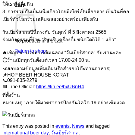
ให้เราได้ดื่มกิน
Cart
3. การรวมกันเป็นหนึ่งเดียวโดยมีเบียร์เป็นสื่อกลาง เป็นวันที่คอ
เบียร์ทั่วโลกร่วมเฉลิมฉลองอย่างพร้อมเพียงกัน
.
วันเบียร์สากลปีนี้ตรงกับ วันศุกร์ ที่ 5 สิงหาคม 2565
ร่วมกิจกรรมที่ร้าน “รับฟรี! เครื่องดื่มชนิดใดก็ได้ 1 แก้ว”
No products in the cart.
.
Return to shop
🔥เชิญค่ะ.. แวะมาเฉลิมฉลอง “วันเบียร์สากล” กับเรานะคะ
⏱ร้านเปิดทุกวันตั้งแต่เวลา 17.00-24.00 น.
📣สอบถามข้อมูลเพิ่มเติมหรือสำรองโต๊ะทานอาหาร;
📌HOP BEER HOUSE KORAT;
📞091-835-2279
🟩 Line Official:
https://lin.ee/bxUBnH4
ที่ตั้งร้าน
หมายเหตุ : ภายใต้มาตราการป้องกันโควิด-19 อย่างเข้มงวด
This entry was posted in
events
,
News
and tagged
International beer day
,
วันเบียร์สากล
.