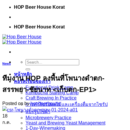
Skip
HOP Beer House Korat
to
content
HOP Beer House Korat
Search
News
for:
หน้าหลัก
ทีมงาน HOP ลงพื้นที่โพนางดำตก-
คอร์สเรียนของเรา
Functional Drink Camp
สรรพยา-ชัยนาท <เก็บตก-EP1>
Kombucha Starting Camp
Craft Brewing In Practice
Posted on
by
hopbeerhouse
การทำไซรัปผลไม้และเครื่องดื่มจากไซรัป
แปรรูปไข่ผำ
18
Microbrewery Practice
ก.ค.
Yeast and Brewing Yeast Management
1-Day-Winemaking