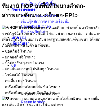
การผลิตสาโทพรีเมี่ยม
ทีมงาน HOP ลงพื้นที่โพนางดำตก-
กิจกรรมของเรา
สรรพยา-ชัยนาท <เก็บตก-EP1>
CSR กิจกรรมเพื่อสังคม
เรียนรู้หลักการคราฟเครื่องดื่ม
Cannabis Kitchen
HOP Beer House
และ คณะศึกษาศาสตร์ มหาวิทยาลัย
กิจกรรมศิษย์เก่า
ราชภัฏจันทรเกษม ลงพื้นที่ โพนางดำตก อ.สรรพยา จ.ชัยนาท
บทความ
เพื่อร่วมกับชุมชนยกระดับมาตรฐานผลิตภัณฑ์ชุมชนฯ ได้ผลิต
เกี่ยวกับเรา
ภัณฑ์เด็ดๆ หลายตัว อาทิเช่น..
– ซอสกิมจิ โพนาง
– ผักดองกิมจิ โพนาง
– น้ำปลาร้าปรุงรส โพนาง
0
฿
– ผักแผ่นอบกรอบโปรตีนสูง โพนาง
– ไวน์ผลไม้ โพนาง
– เจลลี่มะม่วง โพนาง
– เครื่องดื่มตาลโตนดเข้มข้น โพนาง
– เครื่องดื่มตาลโตนดอัดแก๊ส โพนาง
No products in the cart.
บรรยากาศอบอุ่น สนุกสนาน เต็มไปด้วยมิตรภาพ รอยยิ้ม
Return to shop
และเสียงหัวเราะของชาวโพนางดำตก