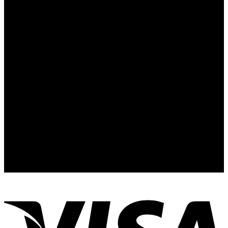
Hop Beer House Korat
ที่นี่คือศูนย์รวมข้อมูลเครื่องดื่มคราฟ โดยทีมผู้เชี่ยวชาญมือ
อาชีพ
ที่อยู่ 628 ตำบลในเมือง อำเภอเมือง จังหวัดนครราชสีมา 30000
แผนที่
ติดต่อเรา