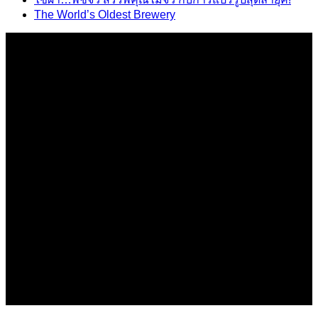
The World’s Oldest Brewery
เกี่ยวกับเรา
Hop Beer House Korat
ที่นี่คือศูนย์รวมข้อมูลเครื่องดื่มคราฟ โดยทีมผู้เชี่ยวชาญมือ
อาชีพ
ที่อยู่ 628 ตำบลในเมือง อำเภอเมือง จังหวัดนครราชสีมา 30000
แผนที่
ติดต่อเรา