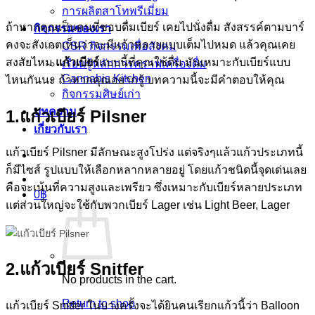
การผลิตสาโทพรีเมี่ยม
ถ้าหากคุณเป็นคนที่ชอบดื่มเบียร์ เคยไปนั่งดื่ม สังสรรค์ตามบาร์
กิจกรรมของเรา
คงจะสังเกตเห็นว่าจะมีแก้วหลายแบบเต็มไปหมด แล้วคุณเคย
CSR กิจกรรมเพื่อสังคม
สงสัยไหม
แก้วเบียร์
แบบนี้ที่คุณใช้ดื่ม มันเหมาะกับเบียร์แบบ
เรียนรู้หลักการคราฟเครื่องดื่ม
Cannabis Kitchen
ไหนกันนะ ถ้าหากคุณอยากรู้ บทความนี้จะมีคำตอบให้คุณ
กิจกรรมศิษย์เก่า
บทความ
1.
แก้วเบียร์
Pilsner
เกี่ยวกับเรา
แก้วเบียร์ Pilsner มีลักษณะสูงโปร่ง แต่จริงๆแล้วแก้วประเภทนี้
ก็มีไซส์ รูปแบบให้เลือกหลากหลายอยู่ โดยแก้วชนิดนี้จุดเด่นเลย
คือจะเน้นที่ความสูงและเพรียว ซึ่งเหมาะกับเบียร์หลายประเภท
0
฿
แต่ส่วนใหญ่จะใช้กับพวกเบียร์ Lager เช่น Light Beer, Lager
2.แก้วเบียร์ Snitfer
No products in the cart.
Return to shop
แก้วเบียร์ Snitfer ในบางครั้งจะได้ยินคนเรียกแก้วนี้ว่า Balloon