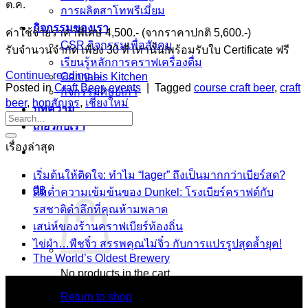
ต.ค.
การผลิตสาโทพรีเมี่ยม
กิจกรรมของเรา
ค่าใช้จ่ายราคาพิเศษ 4,500.- (จากราคาปกติ 5,600.-)
CSR กิจกรรมเพื่อสังคม
รับจำนวนจำกัด เพียง 30 ที่ เท่านั้น!พร้อมรับใบ Certificate ฟรี
เรียนรู้หลักการคราฟเครื่องดื่ม
Continue reading
→
Cannabis Kitchen
Posted in
Craft Beer
,
events
|
Tagged
course craft beer
,
craft
กิจกรรมศิษย์เก่า
beer
,
hopสัญจร
,
เชียงใหม่
บทความ
เกี่ยวกับเรา
เรื่องล่าสุด
เริ่มต้นให้ติดใจ: ทำไม “lager” ถึงเป็นมากกว่าเบียร์สด?
0
฿
ดื่มด่ำความเข้มข้นของ Dunkel: โรงเบียร์คราฟต์กับ
รสชาติดำลึกที่คุณห้ามพลาด
เสน่ห์ของร้านคราฟเบียร์ท้องถิ่น
ไข่ผำ…พืชจิ๋ว สรรพคุณไม่จิ๋ว กับการแปรรูปสุดล้ำยุค!
The World’s Oldest Brewery
No products in the cart.
เกี่ยวกับเรา
Return to shop