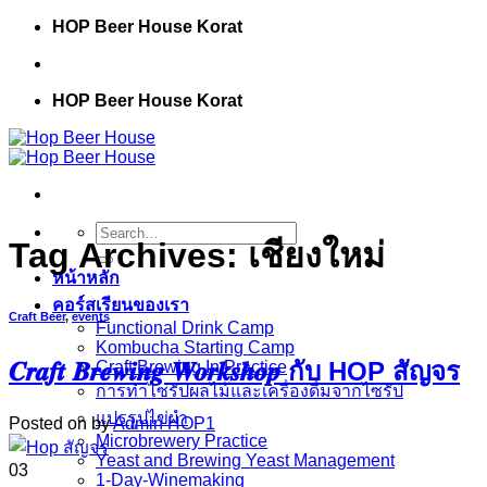
Skip
HOP Beer House Korat
to
content
HOP Beer House Korat
Search
Tag Archives:
เชียงใหม่
for:
หน้าหลัก
คอร์สเรียนของเรา
Craft Beer
,
events
Functional Drink Camp
Kombucha Starting Camp
𝑪𝒓𝒂𝒇𝒕 𝑩𝒓𝒆𝒘𝒊𝒏𝒈 𝑾𝒐𝒓𝒌𝒔𝒉𝒐𝒑 กับ HOP สัญจร
Craft Brewing In Practice
การทำไซรัปผลไม้และเครื่องดื่มจากไซรัป
แปรรูปไข่ผำ
Posted on
by
Admin HOP1
Microbrewery Practice
Yeast and Brewing Yeast Management
03
1-Day-Winemaking