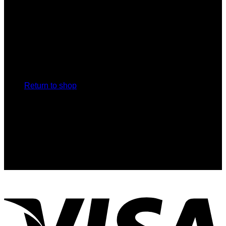
Hop Beer House Korat
Cart
ที่นี่คือศูนย์รวมข้อมูลเครื่องดื่มคราฟ โดยทีมผู้เชี่ยวชาญมือ
อาชีพ
ที่อยู่ 628 ตำบลในเมือง อำเภอเมือง จังหวัดนครราชสีมา 30000
No products in the cart.
แผนที่
Return to shop
ติดต่อเรา